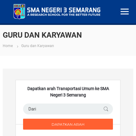
S
M
GURU DAN KARYAWAN
A
N
Home
Guru dan Karyawan
e
g
e
r
i
Dapatkan arah Transportasi Umum ke SMA
3
Negeri 3 Semarang
S
e
m
a
r
a