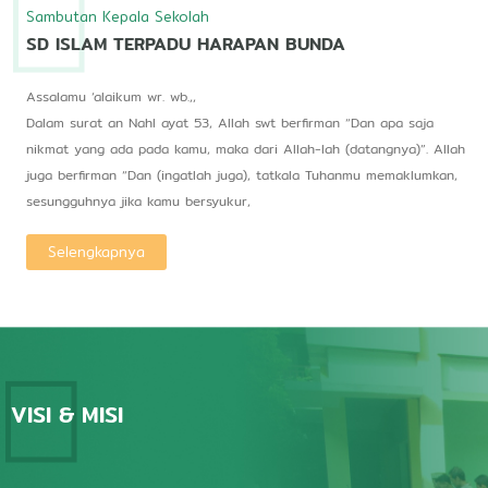
Sambutan Kepala Sekolah​
SD ISLAM TERPADU HARAPAN BUNDA
Assalamu ‘alaikum wr. wb.,,
Dalam surat an Nahl ayat 53, Allah swt berfirman “Dan apa saja
nikmat yang ada pada kamu, maka dari Allah-lah (datangnya)”. Allah
juga berfirman “Dan (ingatlah juga), tatkala Tuhanmu memaklumkan,
sesungguhnya jika kamu bersyukur,
Selengkapnya
VISI & MISI