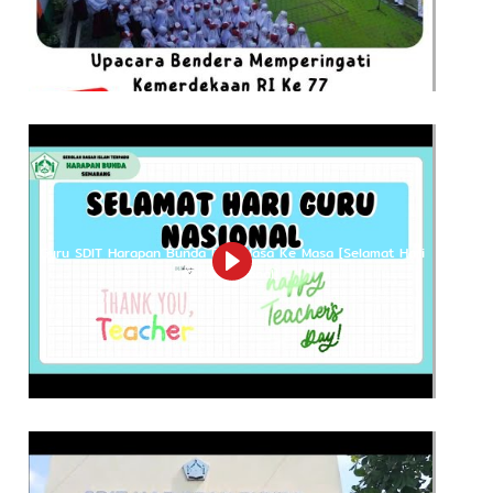
Profil
Visi Misi
Budaya Sekolah
Sejarah Singkat
Struktur Organisasi
Akses Cepat
Pendaftaran
Berita
Pengumuman
Testimoni
Ikuti Kami