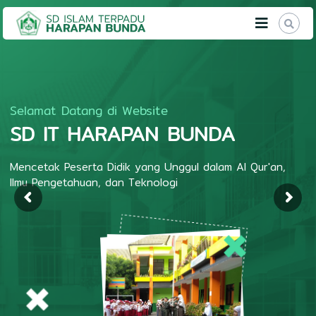
M
S
e
D
n
c
I
e
T
t
H
a
k
a
Selamat Datang di Website
P
r
SD IT HARAPAN BUNDA
e
a
s
e
p
Mencetak Peserta Didik yang Unggul dalam Al Qur'an,
r
a
t
Ilmu Pengetahuan, dan Teknologi
n
a
D
B
i
u
d
n
i
k
d
y
a
a
n
g