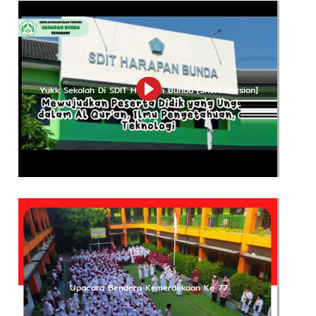
Jalan K.H. Thohir Gang Sunan Kalijaga X
Penggaron Kidul, Semarang
sditharbun@gmail.com
(024) 6716705
A.n Achmad Syukron : 085100164773