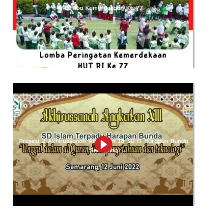
Yukk Sekolah Di SDIT
Upacara Bendera
Harapan Bunda [Short
Kemerdekaan Ke 77
Version]
Guru SDIT Harapan Bunda
Unjuk Kerja Pelaksanaan RTL
Dari Masa Ke Masa [Selamat
Diklat Calon Kepala Sekolah
Hari Guru Nasional]
LINK TERKAIT