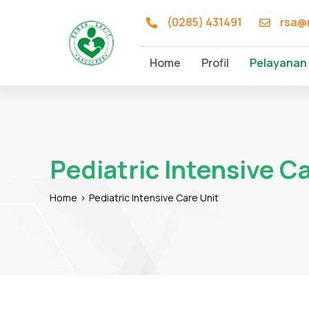
Skip
(0285) 431491
rsa@
to
content
Home
Profil
Pelayanan
Pediatric Intensive C
Home
Pediatric Intensive Care Unit