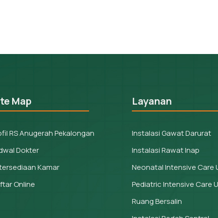
ite Map
Layanan
ofil RS Anugerah Pekalongan
Instalasi Gawat Darurat
dwal Dokter
Instalasi Rawat Inap
tersediaan Kamar
Neonatal Intensive Care 
ftar Online
Pediatric Intensive Care U
Ruang Bersalin