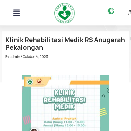
Skip
Menu
to
content
Post
navigation
Klinik Rehabilitasi Medik RS Anugerah
Pekalongan
By
admin
/
October 4, 2023