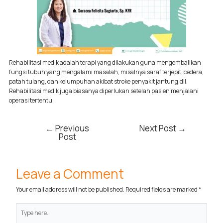
Rehabilitasi medik adalah terapi yang dilakukan guna mengembalikan
fungsi tubuh yang mengalami masalah, misalnya saraf terjepit, cedera,
patah tulang, dan kelumpuhan akibat stroke penyakit jantung,dll.
Rehabilitasi medik juga biasanya diperlukan setelah pasien menjalani
operasi tertentu.
←
Previous
Next Post
→
Post
Leave a Comment
Your email address will not be published.
Required fields are marked
*
Type
here..